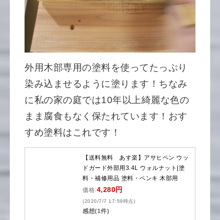
外用木部専用の塗料を使ってたっぷり
染み込ませるように塗ります！ちなみ
に私の家の庭では10年以上綺麗な色の
まま腐食もなく保たれています！おす
すめ塗料はこれです！
【送料無料 あす楽】アサヒペン ウッ
ドガード外部用3.4L ウォルナット|塗
料・補修用品 塗料・ペンキ 木部用
4,280円
価格:
(2020/7/7 17:59時点)
感想(1件)