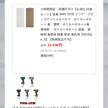
※時間指定・同梱不可※【お得な10枚
セット】波板 NIPC707E クリア・ブロ
ンズアイリスオーヤマ ポリカーボネ
ート 板 透明 ポリカーボネート板
屋根材 ポリカーボネート 波板 屋
根材 板壁材 軽量 壁材 屋内用【0530p
e_fl】【時間指定不可】
11,530円
価格:
(2020/7/7 18:23時点)
感想(0件)
マキタ[makita]18VインパクトドライバTD149DZ