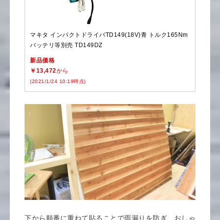
マキタ インパクトドライバTD149(18V)青 トルク165Nm
バッテリ等別売 TD149DZ
新品価格
￥13,472
から
(2021/1/24 10:19時点)
下から順番に重ねて貼ることで雨漏りを防ぎ、おしゃ