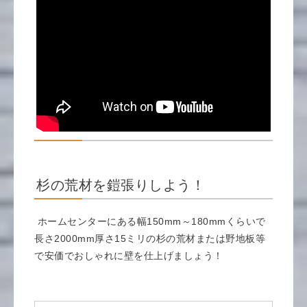
杉の荒材を鎧張りしよう！
ホームセンターにある幅150mm～180mmくらいで
長さ2000mm厚さ15ミリの杉の荒材または野地板等
で安価でおしゃれに壁を仕上げましょう！