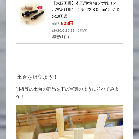
【大西工業】木工用6角軸ダボ錐（ダ
ボ穴あけ用）《 No.22(8.0 mm)》ダボ
穴加工用
638円
価格:
(2020/6/20 11:49時点)
感想(1件)
土台を組立よう！
側板等の土台の部品を下の写真のように並べてみよ
う！