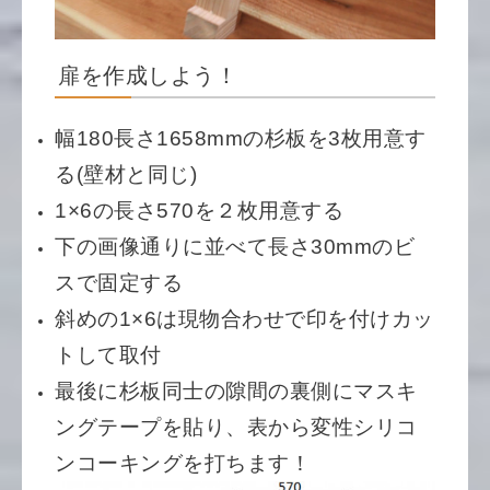
扉を作成しよう！
幅180長さ1658mmの杉板を3枚用意す
る(壁材と同じ)
1×6の長さ570を２枚用意する
下の画像通りに並べて長さ30mmのビ
スで固定する
斜めの1×6は現物合わせで印を付けカッ
トして取付
最後に杉板同士の隙間の裏側にマスキ
ングテープを貼り、表から変性シリコ
ンコーキングを打ちます！