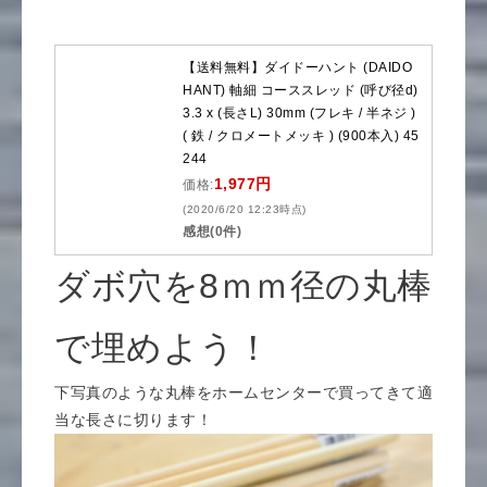
【送料無料】ダイドーハント (DAIDO
HANT) 軸細 コーススレッド (呼び径d)
3.3 x (長さL) 30mm (フレキ / 半ネジ )
( 鉄 / クロメートメッキ ) (900本入) 45
244
1,977円
価格:
(2020/6/20 12:23時点)
感想(0件)
ダボ穴を8ｍｍ径の丸棒
で埋めよう！
下写真のような丸棒をホームセンターで買ってきて適
当な長さに切ります！